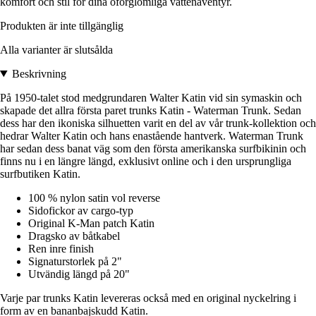
komfort och stil för dina oförglömliga vattenäventyr.
Produkten är inte tillgänglig
Alla varianter är slutsålda
Beskrivning
På 1950-talet stod medgrundaren Walter Katin vid sin symaskin och
skapade det allra första paret trunks Katin - Waterman Trunk. Sedan
dess har den ikoniska silhuetten varit en del av vår trunk-kollektion och
hedrar Walter Katin och hans enastående hantverk. Waterman Trunk
har sedan dess banat väg som den första amerikanska surfbikinin och
finns nu i en längre längd, exklusivt online och i den ursprungliga
surfbutiken Katin.
100 % nylon satin vol reverse
Sidofickor av cargo-typ
Original K-Man patch Katin
Dragsko av båtkabel
Ren inre finish
Signaturstorlek på 2"
Utvändig längd på 20"
Varje par trunks Katin levereras också med en original nyckelring i
form av en bananbajskudd Katin.