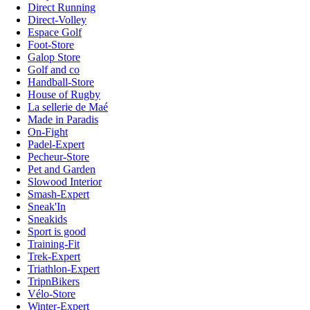
Direct Running
Direct-Volley
Espace Golf
Foot-Store
Galop Store
Golf and co
Handball-Store
House of Rugby
La sellerie de Maé
Made in Paradis
On-Fight
Padel-Expert
Pecheur-Store
Pet and Garden
Slowood Interior
Smash-Expert
Sneak'In
Sneakids
Sport is good
Training-Fit
Trek-Expert
Triathlon-Expert
TripnBikers
Vélo-Store
Winter-Expert