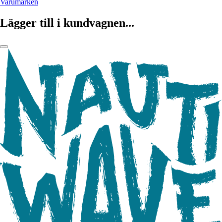
Varumärken
Lägger till i kundvagnen...