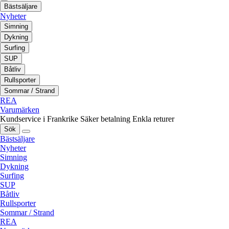
Bästsäljare
Nyheter
Simning
Dykning
Surfing
SUP
Båtliv
Rullsporter
Sommar / Strand
REA
Varumärken
Kundservice i Frankrike
Säker betalning
Enkla returer
Sök
Bästsäljare
Nyheter
Simning
Dykning
Surfing
SUP
Båtliv
Rullsporter
Sommar / Strand
REA