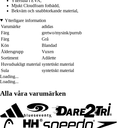
Yttersula i EVA,
Mjukt Cloudfoam fotbädd,
Bekväm och snabbtorkande material,
Ytterligare information
Varumärke
adidas
Färg
gretwo/mysink/purrub
Färg
Grå
Kön
Blandad
Åldersgrupp
Vuxen
Sortiment
Adilette
Huvudsakligt material
syntetiskt material
Sula
syntetiskt material
Loading...
Loading...
Alla våra varumärken