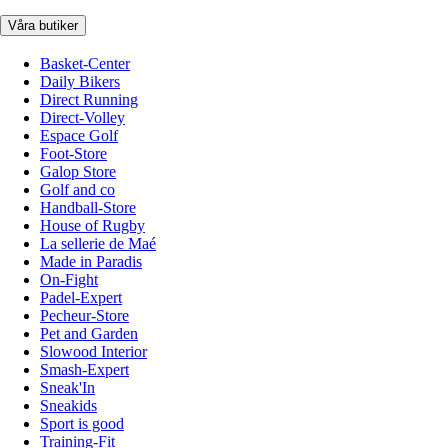
Våra butiker
Basket-Center
Daily Bikers
Direct Running
Direct-Volley
Espace Golf
Foot-Store
Galop Store
Golf and co
Handball-Store
House of Rugby
La sellerie de Maé
Made in Paradis
On-Fight
Padel-Expert
Pecheur-Store
Pet and Garden
Slowood Interior
Smash-Expert
Sneak'In
Sneakids
Sport is good
Training-Fit