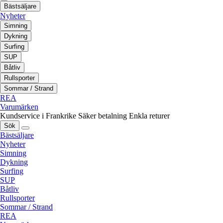
Bästsäljare
Nyheter
Simning
Dykning
Surfing
SUP
Båtliv
Rullsporter
Sommar / Strand
REA
Varumärken
Kundservice i Frankrike
Säker betalning
Enkla returer
Sök
Bästsäljare
Nyheter
Simning
Dykning
Surfing
SUP
Båtliv
Rullsporter
Sommar / Strand
REA