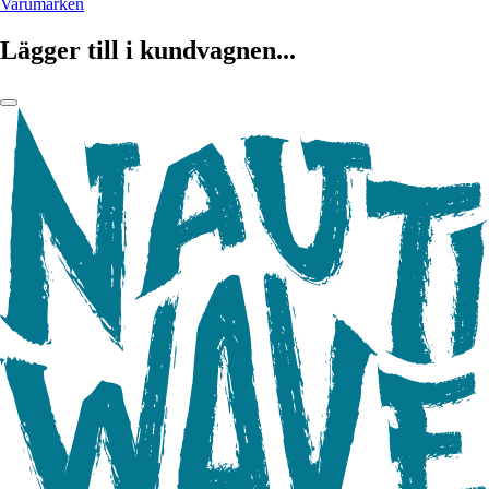
Varumärken
Lägger till i kundvagnen...