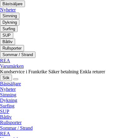
Bästsäljare
Nyheter
Simning
Dykning
Surfing
SUP
Båtliv
Rullsporter
Sommar / Strand
REA
Varumärken
Kundservice i Frankrike
Säker betalning
Enkla returer
Sök
Bästsäljare
Nyheter
Simning
Dykning
Surfing
SUP
Båtliv
Rullsporter
Sommar / Strand
REA