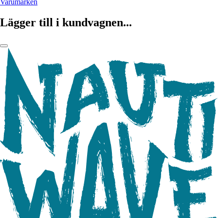
Varumärken
Lägger till i kundvagnen...