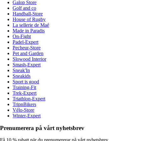
Galop Store
Golf and co
Handball-Store
House of Rugby
La sellerie de Maé
Made in Paradis
On-Fight
Padel-Expert
Pecheur-Store
Pet and Garden
Slowood Interior
Smash-Expert
Sneak'In
Sneakids
Sport is good
Training-Fit
Trek-Expert
Triathlon-Expert
TripnBikers
Vélo-Store
Winter-Expert
Prenumerera på vårt nyhetsbrev
Få 10 % rabatt när du prenumererar på vårt nyhetsbrev