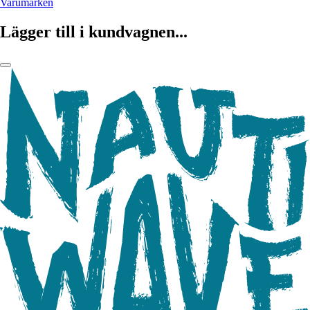
Varumärken
Lägger till i kundvagnen...