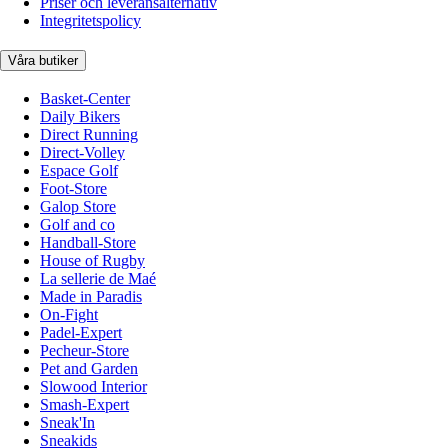
Priser och leveransalternativ
Integritetspolicy
Våra butiker
Basket-Center
Daily Bikers
Direct Running
Direct-Volley
Espace Golf
Foot-Store
Galop Store
Golf and co
Handball-Store
House of Rugby
La sellerie de Maé
Made in Paradis
On-Fight
Padel-Expert
Pecheur-Store
Pet and Garden
Slowood Interior
Smash-Expert
Sneak'In
Sneakids