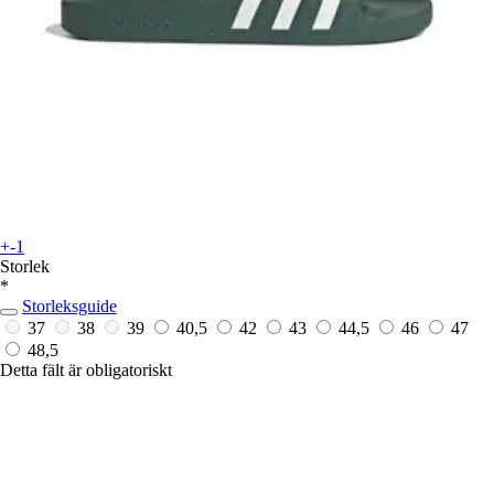
+-1
Storlek
*
Storleksguide
37
38
39
40,5
42
43
44,5
46
47
48,5
Detta fält är obligatoriskt