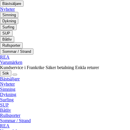
Bästsäljare
Nyheter
Simning
Dykning
Surfing
SUP
Båtliv
Rullsporter
Sommar / Strand
REA
Varumärken
Kundservice i Frankrike
Säker betalning
Enkla returer
Sök
Bästsäljare
Nyheter
Simning
Dykning
Surfing
SUP
Båtliv
Rullsporter
Sommar / Strand
REA