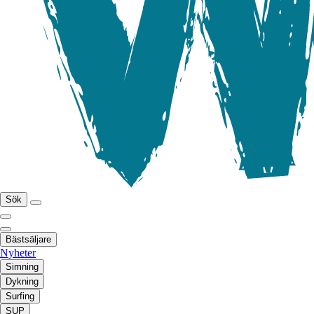
Sök
Bästsäljare
Nyheter
Simning
Dykning
Surfing
SUP