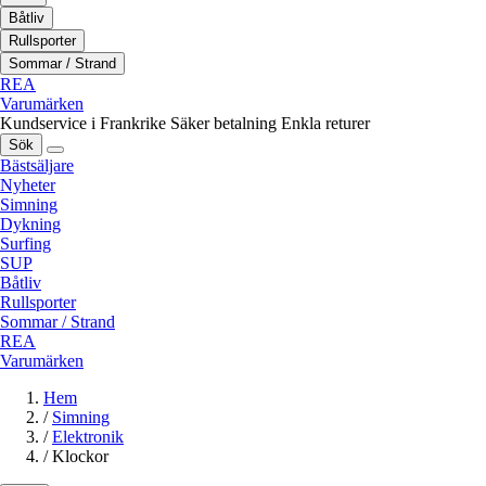
Båtliv
Rullsporter
Sommar / Strand
REA
Varumärken
Kundservice i Frankrike
Säker betalning
Enkla returer
Sök
Bästsäljare
Nyheter
Simning
Dykning
Surfing
SUP
Båtliv
Rullsporter
Sommar / Strand
REA
Varumärken
Hem
/
Simning
/
Elektronik
/
Klockor