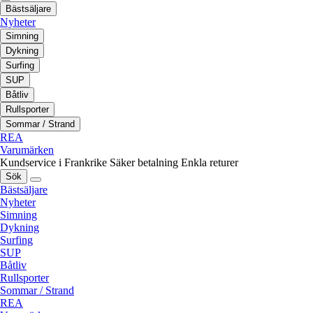
Bästsäljare
Nyheter
Simning
Dykning
Surfing
SUP
Båtliv
Rullsporter
Sommar / Strand
REA
Varumärken
Kundservice i Frankrike
Säker betalning
Enkla returer
Sök
Bästsäljare
Nyheter
Simning
Dykning
Surfing
SUP
Båtliv
Rullsporter
Sommar / Strand
REA