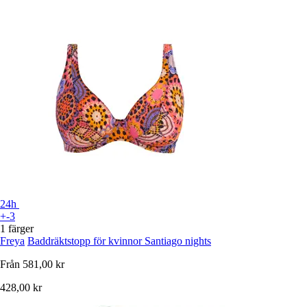
24h
+-3
1 färger
Freya
Baddräktstopp för kvinnor Santiago nights
Från
581,00 kr
428,00 kr