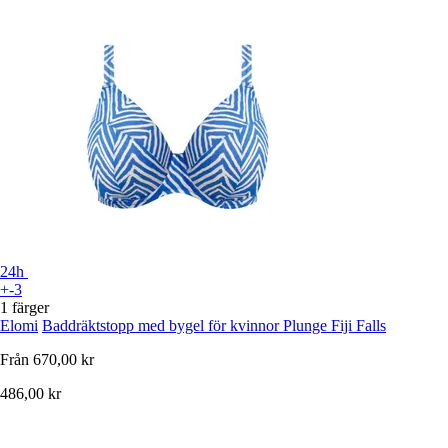
24h
+-3
1 färger
Elomi
Baddräktstopp med bygel för kvinnor Plunge Fiji Falls
Från
670,00 kr
486,00 kr