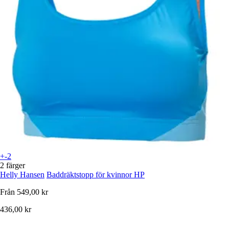
+-2
2 färger
Helly Hansen
Baddräktstopp för kvinnor HP
Från
549,00 kr
436,00 kr