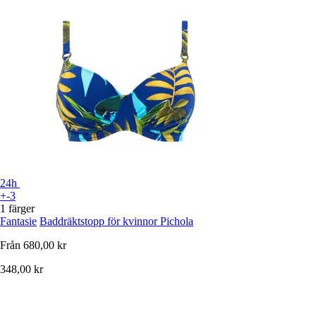
24h
+-3
1 färger
Fantasie
Baddräktstopp för kvinnor Pichola
Från
680,00 kr
348,00 kr