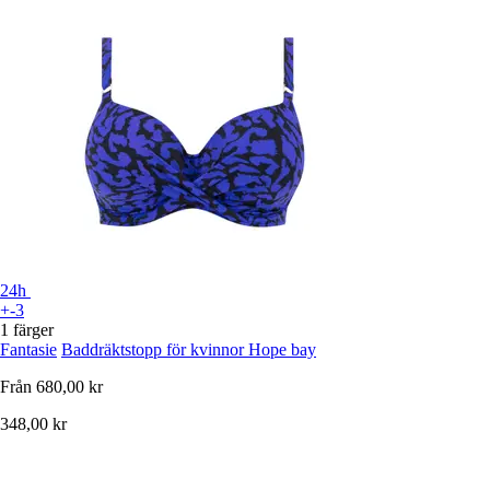
24h
+-3
1 färger
Fantasie
Baddräktstopp för kvinnor Hope bay
Från
680,00 kr
348,00 kr