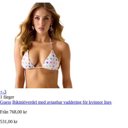
+-3
1 färger
Guess
Bikiniöverdel med avtagbar vaddering för kvinnor Ines
Från
768,00 kr
531,00 kr