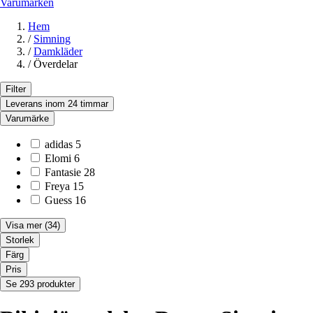
Varumärken
Hem
/
Simning
/
Damkläder
/
Överdelar
Filter
Leverans inom 24 timmar
Varumärke
adidas
5
Elomi
6
Fantasie
28
Freya
15
Guess
16
Visa mer
(34)
Storlek
Färg
Pris
Se 293 produkter