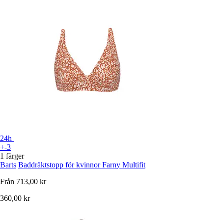
24h
+-3
1 färger
Barts
Baddräktstopp för kvinnor Farny Multifit
Från
713,00 kr
360,00 kr