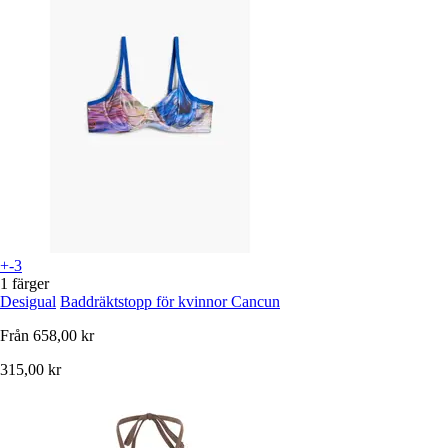
+-3
1 färger
Desigual
Baddräktstopp för kvinnor Cancun
Från
658,00 kr
315,00 kr