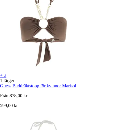
+-3
1 färger
Guess
Baddräktstopp för kvinnor Marisol
Från
878,00 kr
599,00 kr