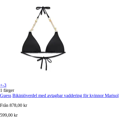
+-3
1 färger
Guess
Bikiniöverdel med avtagbar vaddering för kvinnor Marisol
Från
878,00 kr
599,00 kr