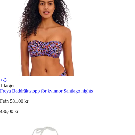
+-3
1 färger
Freya
Baddräktstopp för kvinnor Santiago nights
Från
581,00 kr
436,00 kr