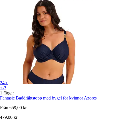
24h
+-3
1 färger
Fantasie
Baddräktstopp med bygel för kvinnor Azores
Från
659,00 kr
479,00 kr