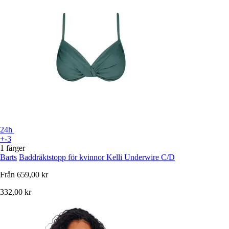
24h
+-3
1 färger
Barts
Baddräktstopp för kvinnor Kelli Underwire C/D
Från
659,00 kr
332,00 kr