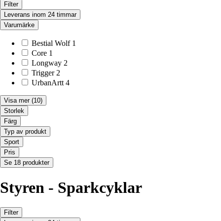
Filter
Leverans inom 24 timmar
Varumärke
Bestial Wolf
1
Core
1
Longway
2
Trigger
2
UrbanArtt
4
Visa mer
(10)
Storlek
Färg
Typ av produkt
Sport
Pris
Se 18 produkter
Styren - Sparkcyklar
Filter