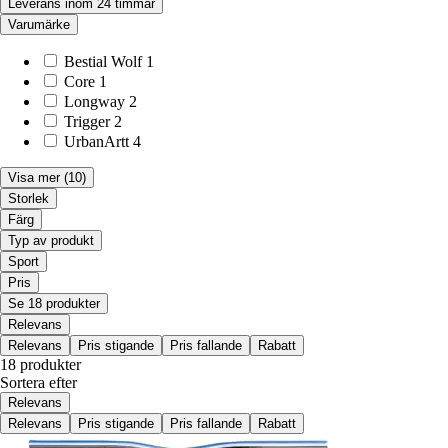
Leverans inom 24 timmar
Varumärke
Bestial Wolf
1
Core
1
Longway
2
Trigger
2
UrbanArtt
4
Visa mer
(10)
Storlek
Färg
Typ av produkt
Sport
Pris
Se 18 produkter
Relevans
Relevans
Pris stigande
Pris fallande
Rabatt
18 produkter
Sortera efter
Relevans
Relevans
Pris stigande
Pris fallande
Rabatt