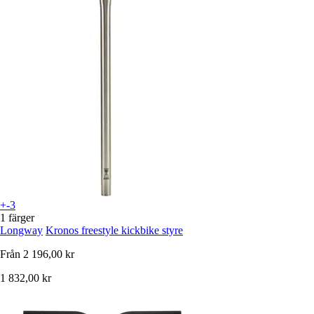
+-3
1 färger
Longway
Kronos freestyle kickbike styre
Från
2 196,00 kr
1 832,00 kr