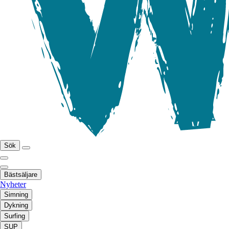
Sök
Bästsäljare
Nyheter
Simning
Dykning
Surfing
SUP