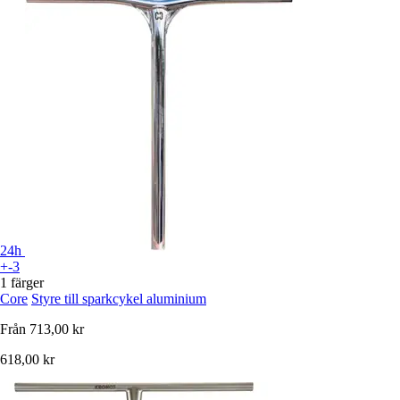
24h
+-3
1 färger
Core
Styre till sparkcykel aluminium
Från
713,00 kr
618,00 kr