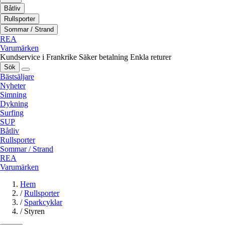
Båtliv
Rullsporter
Sommar / Strand
REA
Varumärken
Kundservice i Frankrike
Säker betalning
Enkla returer
Sök
Bästsäljare
Nyheter
Simning
Dykning
Surfing
SUP
Båtliv
Rullsporter
Sommar / Strand
REA
Varumärken
Hem
/
Rullsporter
/
Sparkcyklar
/
Styren