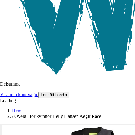
Delsumma
Visa min kundvagn
Fortsätt handla
Loading...
Hem
/
Overall för kvinnor Helly Hansen Aegir Race