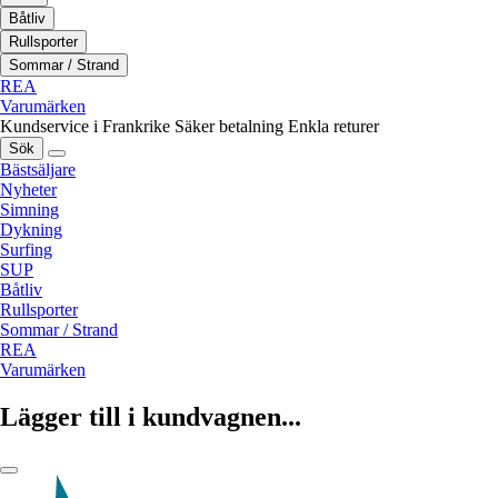
Båtliv
Rullsporter
Sommar / Strand
REA
Varumärken
Kundservice i Frankrike
Säker betalning
Enkla returer
Sök
Bästsäljare
Nyheter
Simning
Dykning
Surfing
SUP
Båtliv
Rullsporter
Sommar / Strand
REA
Varumärken
Lägger till i kundvagnen...