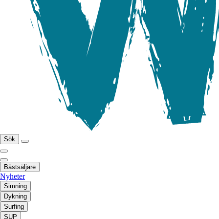
Sök
Bästsäljare
Nyheter
Simning
Dykning
Surfing
SUP